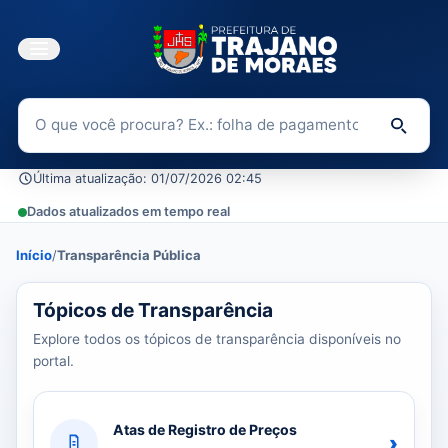
Buscar no Portal da Transparência
Di
Última atualização: 01/07/2026 02:45
Dados atualizados em tempo real
Início
/
Transparência Pública
39 tópicos carregados do banco de dados.
Tópicos de Transparência
Explore todos os tópicos de transparência disponíveis no
portal.
Atas de Registro de Preços
›