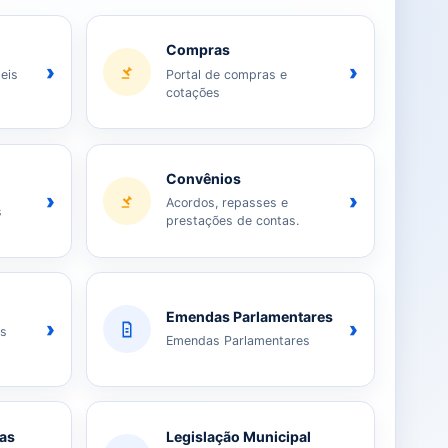
Compras
›
›
eis
Portal de compras e
cotações
Convênios
›
›
Acordos, repasses e
s
prestações de contas.
Emendas Parlamentares
›
›
as
Emendas Parlamentares
ias
Legislação Municipal