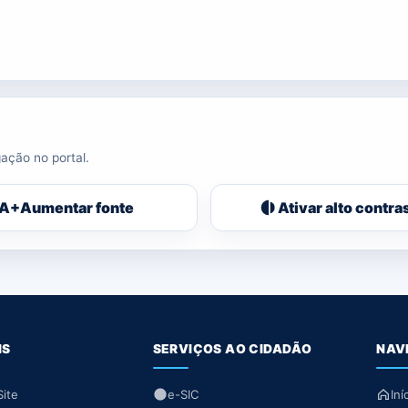
ação no portal.
A+
Aumentar fonte
Ativar alto contra
IS
SERVIÇOS AO CIDADÃO
NAV
ite
e-SIC
Iní