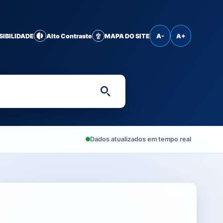
SIBILIDADE
Alto Contraste
MAPA DO SITE
A-
A+
Digite uma palavra-chave 
Dados atualizados em tempo real