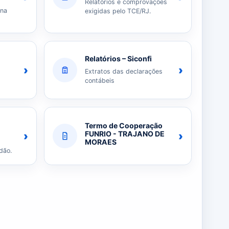
Relatórios e comprovações
 na
exigidas pelo TCE/RJ.
Relatórios – Siconfi
›
›
Extratos das declarações
contábeis
Termo de Cooperação
›
›
FUNRIO - TRAJANO DE
MORAES
dão.