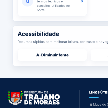
›
termos técnicos e
conceitos utilizados no
portal.
Acessibilidade
Recursos rápidos para melhorar leitura, contraste e naveg
A-
Diminuir fonte
LINKS ÚTE
Mapa do S