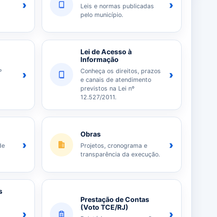
›
›
Leis e normas publicadas
pelo município.
Lei de Acesso à
Informação
Conheça os direitos, prazos
º
›
›
e canais de atendimento
previstos na Lei nº
12.527/2011.
Obras
›
›
de
Projetos, cronograma e
transparência da execução.
s
Prestação de Contas
(Voto TCE/RJ)
›
›