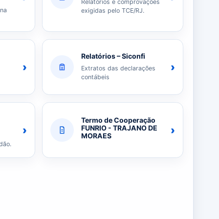
Relatórios e comprovações
 na
exigidas pelo TCE/RJ.
Relatórios – Siconfi
›
›
Extratos das declarações
contábeis
Termo de Cooperação
›
›
FUNRIO - TRAJANO DE
MORAES
dão.