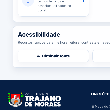
›
termos técnicos e
conceitos utilizados no
portal.
Acessibilidade
Recursos rápidos para melhorar leitura, contraste e naveg
A-
Diminuir fonte
LINKS ÚTE
Mapa do S