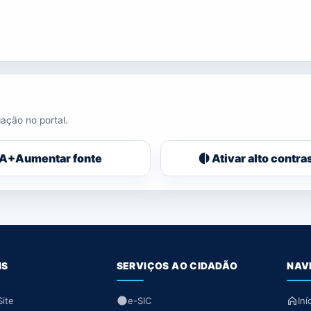
ação no portal.
A+
Aumentar fonte
Ativar alto contra
IS
SERVIÇOS AO CIDADÃO
NAV
ite
e-SIC
Iní