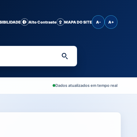
SIBILIDADE
Alto Contraste
MAPA DO SITE
A-
A+
Digite uma palavra-chave 
Dados atualizados em tempo real