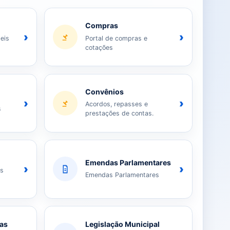
Compras
›
›
eis
Portal de compras e
cotações
Convênios
›
›
Acordos, repasses e
s
prestações de contas.
Emendas Parlamentares
›
›
as
Emendas Parlamentares
ias
Legislação Municipal