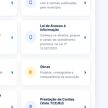
›
›
Leis e normas publicadas
pelo município.
Lei de Acesso à
Informação
Conheça os direitos, prazos
º
›
›
e canais de atendimento
previstos na Lei nº
12.527/2011.
Obras
›
›
de
Projetos, cronograma e
transparência da execução.
s
Prestação de Contas
(Voto TCE/RJ)
›
›