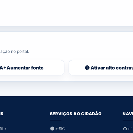
ação no portal.
A+
Aumentar fonte
Ativar alto contra
IS
SERVIÇOS AO CIDADÃO
NAV
ite
e-SIC
Iní