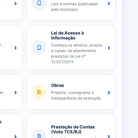
›
›
Leis e normas publicadas
pelo município.
Lei de Acesso à
Informação
Conheça os direitos, prazos
º
›
›
e canais de atendimento
previstos na Lei nº
12.527/2011.
Obras
›
›
de
Projetos, cronograma e
transparência da execução.
s
Prestação de Contas
(Voto TCE/RJ)
›
›