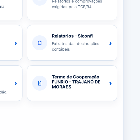
Relatórios e comprovações
 na
exigidas pelo TCE/RJ.
Relatórios – Siconfi
›
›
Extratos das declarações
contábeis
Termo de Cooperação
›
›
FUNRIO - TRAJANO DE
MORAES
dão.