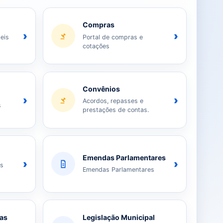
Compras
›
›
eis
Portal de compras e
cotações
Convênios
›
›
Acordos, repasses e
s
prestações de contas.
Emendas Parlamentares
›
›
as
Emendas Parlamentares
ias
Legislação Municipal