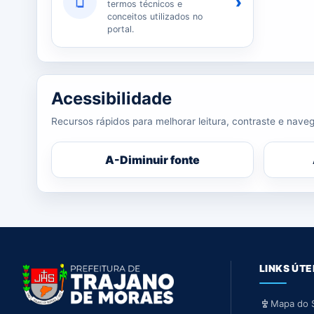
›
termos técnicos e
conceitos utilizados no
portal.
Acessibilidade
Recursos rápidos para melhorar leitura, contraste e naveg
A-
Diminuir fonte
LINKS ÚTE
Mapa do S