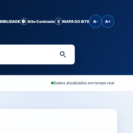
SIBILIDADE
Alto Contraste
MAPA DO SITE
A-
A+
Digite uma palavra-chave 
Dados atualizados em tempo real