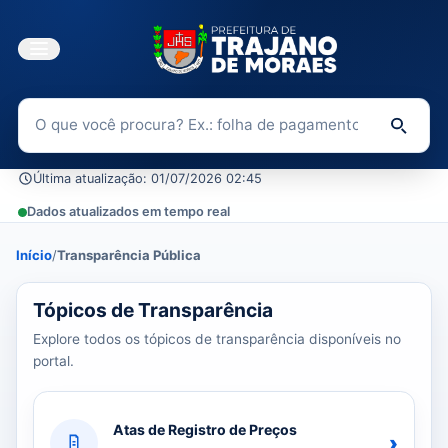
Buscar no Portal da Transparência
Di
Última atualização: 01/07/2026 02:45
Dados atualizados em tempo real
Início
/
Transparência Pública
39 tópicos carregados do banco de dados.
Tópicos de Transparência
Explore todos os tópicos de transparência disponíveis no
portal.
Atas de Registro de Preços
›