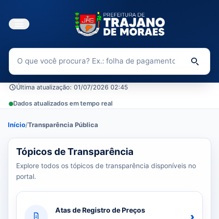
Buscar no Portal da Transparência
Di
Última atualização: 01/07/2026 02:45
Dados atualizados em tempo real
Início
/
Transparência Pública
39 tópicos carregados do banco de dados.
Tópicos de Transparência
Explore todos os tópicos de transparência disponíveis no
portal.
Atas de Registro de Preços
›