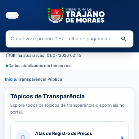
Buscar no Portal da Transparência
Di
Última atualização: 01/07/2026 02:45
Dados atualizados em tempo real
Início
/
Transparência Pública
39 tópicos carregados do banco de dados.
Tópicos de Transparência
Explore todos os tópicos de transparência disponíveis no
portal.
Atas de Registro de Preços
›