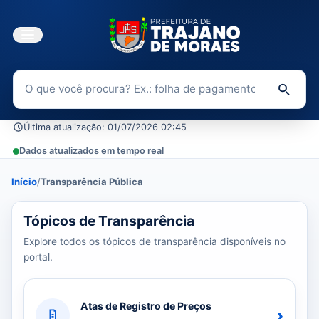
Buscar no Portal da Transparência
Di
Última atualização: 01/07/2026 02:45
Dados atualizados em tempo real
Início
/
Transparência Pública
39 tópicos carregados do banco de dados.
Tópicos de Transparência
Explore todos os tópicos de transparência disponíveis no
portal.
Atas de Registro de Preços
›