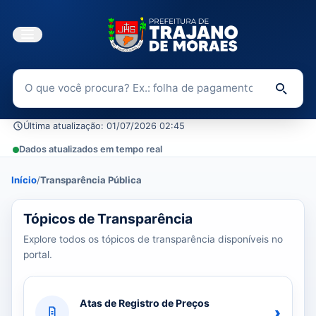
Buscar no Portal da Transparência
Di
Última atualização: 01/07/2026 02:45
Dados atualizados em tempo real
Início
/
Transparência Pública
39 tópicos carregados do banco de dados.
Tópicos de Transparência
Explore todos os tópicos de transparência disponíveis no
portal.
Atas de Registro de Preços
›