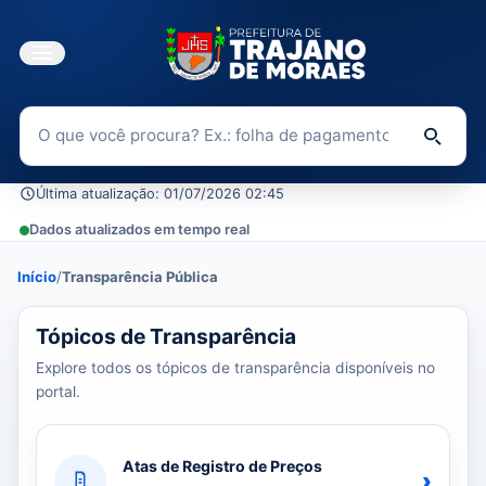
Buscar no Portal da Transparência
Di
Última atualização: 01/07/2026 02:45
Dados atualizados em tempo real
Início
/
Transparência Pública
39 tópicos carregados do banco de dados.
Tópicos de Transparência
Explore todos os tópicos de transparência disponíveis no
portal.
Atas de Registro de Preços
›