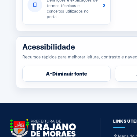
Definições e explicações de
›
termos técnicos e
conceitos utilizados no
portal.
Acessibilidade
Recursos rápidos para melhorar leitura, contraste e naveg
A-
Diminuir fonte
LINKS ÚTE
Mapa do S