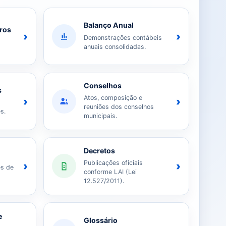
Balanço Anual
iros
›
›
Demonstrações contábeis
anuais consolidadas.
Conselhos
s
Atos, composição e
›
›
reuniões dos conselhos
s.
municipais.
Decretos
Publicações oficiais
›
›
es de
conforme LAI (Lei
12.527/2011).
e
Glossário