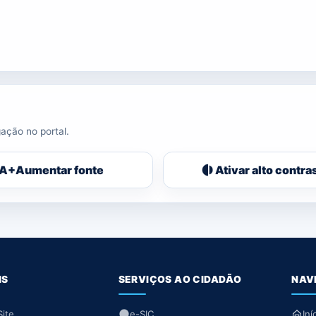
ação no portal.
A+
Aumentar fonte
Ativar alto contra
IS
SERVIÇOS AO CIDADÃO
NAV
ite
e-SIC
Iní