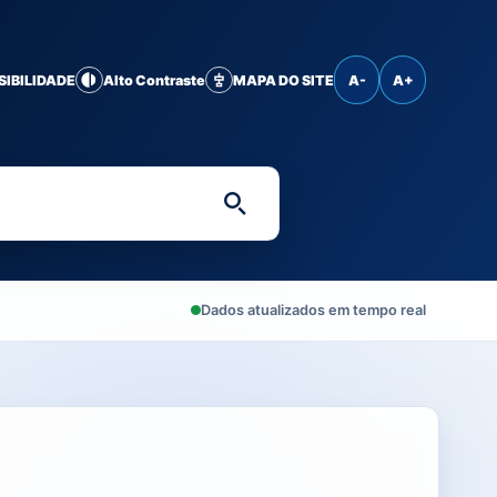
SIBILIDADE
Alto Contraste
MAPA DO SITE
A-
A+
Digite uma palavra-chave 
Dados atualizados em tempo real