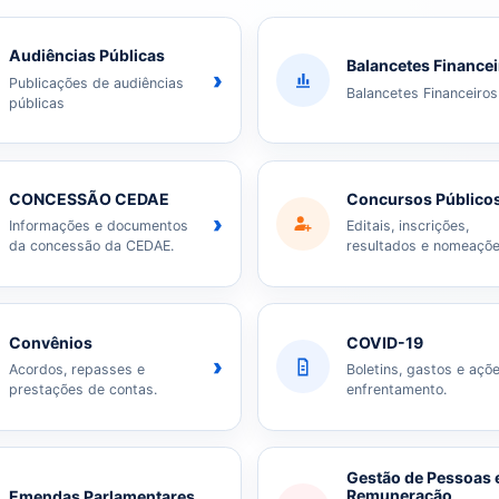
Audiências Públicas
Balancetes Finance
›
Publicações de audiências
Balancetes Financeiros
públicas
CONCESSÃO CEDAE
Concursos Público
›
Informações e documentos
Editais, inscrições,
da concessão da CEDAE.
resultados e nomeaçõe
Convênios
COVID-19
›
Acordos, repasses e
Boletins, gastos e açõ
prestações de contas.
enfrentamento.
Gestão de Pessoas 
Remuneração
Emendas Parlamentares