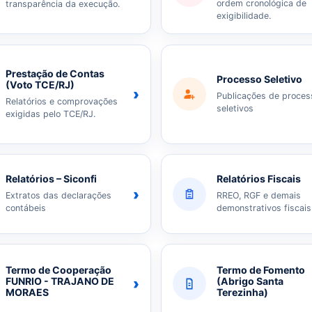
ordem cronológica de
transparência da execução.
exigibilidade.
Prestação de Contas
Processo Seletivo
(Voto TCE/RJ)
›
Publicações de proces
Relatórios e comprovações
seletivos
exigidas pelo TCE/RJ.
Relatórios – Siconfi
Relatórios Fiscais
›
Extratos das declarações
RREO, RGF e demais
contábeis
demonstrativos fiscais
Termo de Cooperação
Termo de Fomento
›
FUNRIO - TRAJANO DE
(Abrigo Santa
MORAES
Terezinha)