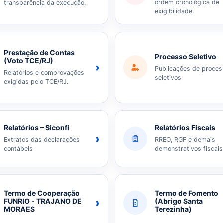
ordem cronológica de
transparência da execução.
exigibilidade.
Prestação de Contas
Processo Seletivo
(Voto TCE/RJ)
›
Publicações de proces
Relatórios e comprovações
seletivos
exigidas pelo TCE/RJ.
Relatórios – Siconfi
Relatórios Fiscais
›
Extratos das declarações
RREO, RGF e demais
contábeis
demonstrativos fiscais
Termo de Cooperação
Termo de Fomento
›
FUNRIO - TRAJANO DE
(Abrigo Santa
MORAES
Terezinha)