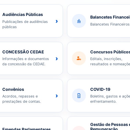
Audiências Públicas
Balancetes Finance
›
Publicações de audiências
Balancetes Financeiros
públicas
CONCESSÃO CEDAE
Concursos Público
›
Informações e documentos
Editais, inscrições,
da concessão da CEDAE.
resultados e nomeaçõe
Convênios
COVID-19
›
Acordos, repasses e
Boletins, gastos e açõ
prestações de contas.
enfrentamento.
Gestão de Pessoas 
Remuneração
Emendas Parlamentares