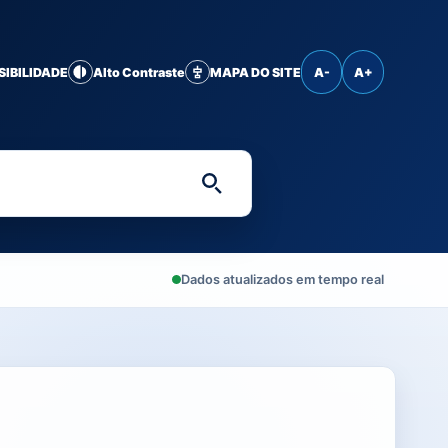
SIBILIDADE
Alto Contraste
MAPA DO SITE
A-
A+
Digite uma palavra-chave 
Dados atualizados em tempo real