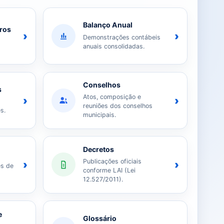
Balanço Anual
iros
›
›
Demonstrações contábeis
anuais consolidadas.
Conselhos
s
Atos, composição e
›
›
reuniões dos conselhos
s.
municipais.
Decretos
Publicações oficiais
›
›
es de
conforme LAI (Lei
12.527/2011).
e
Glossário