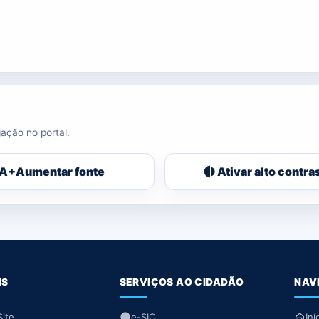
ação no portal.
A+
Aumentar fonte
Ativar alto contra
IS
SERVIÇOS AO CIDADÃO
NAV
ite
e-SIC
Iní