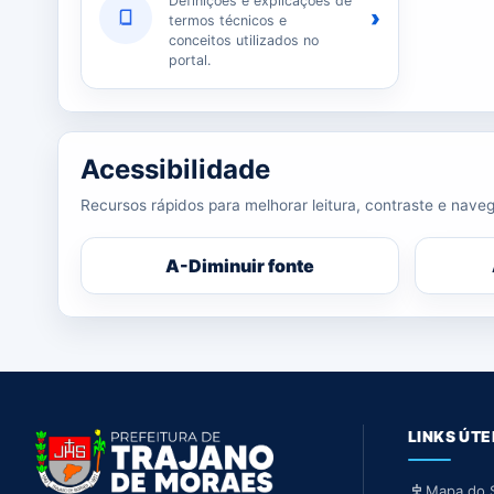
Definições e explicações de
›
termos técnicos e
conceitos utilizados no
portal.
Acessibilidade
Recursos rápidos para melhorar leitura, contraste e naveg
A-
Diminuir fonte
LINKS ÚTE
Mapa do S