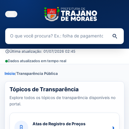
Buscar no Portal da Transparência
Di
Última atualização: 01/07/2026 02:45
Dados atualizados em tempo real
Início
/
Transparência Pública
39 tópicos carregados do banco de dados.
Tópicos de Transparência
Explore todos os tópicos de transparência disponíveis no
portal.
Atas de Registro de Preços
›