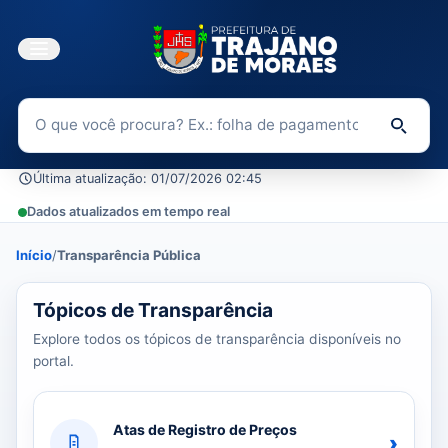
Buscar no Portal da Transparência
Di
Última atualização: 01/07/2026 02:45
Dados atualizados em tempo real
Início
/
Transparência Pública
39 tópicos carregados do banco de dados.
Tópicos de Transparência
Explore todos os tópicos de transparência disponíveis no
portal.
Atas de Registro de Preços
›