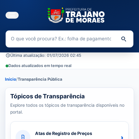
Buscar no Portal da Transparência
Di
Última atualização: 01/07/2026 02:45
Dados atualizados em tempo real
Início
/
Transparência Pública
39 tópicos carregados do banco de dados.
Tópicos de Transparência
Explore todos os tópicos de transparência disponíveis no
portal.
Atas de Registro de Preços
›