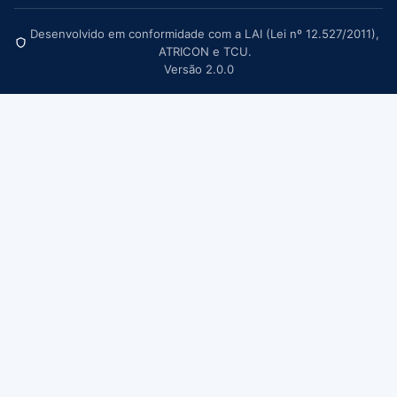
Desenvolvido em conformidade com a LAI (Lei nº 12.527/2011),
ATRICON e TCU.
Versão 2.0.0