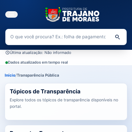
Buscar no Portal da Transparência
Di
Última atualização: Não informado
Dados atualizados em tempo real
Início
/
Transparência Pública
0 tópicos carregados do banco de dados.
Tópicos de Transparência
Explore todos os tópicos de transparência disponíveis no
portal.