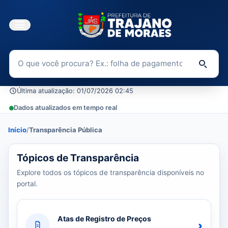
Buscar no Portal da Transparência
Di
Última atualização: 01/07/2026 02:45
Dados atualizados em tempo real
Início
/
Transparência Pública
39 tópicos carregados do banco de dados.
Tópicos de Transparência
Explore todos os tópicos de transparência disponíveis no
portal.
Atas de Registro de Preços
›