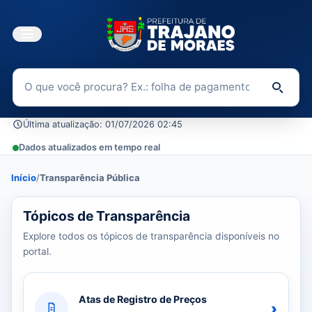
Buscar no Portal da Transparência
Di
Última atualização: 01/07/2026 02:45
Dados atualizados em tempo real
Início
/
Transparência Pública
39 tópicos carregados do banco de dados.
Tópicos de Transparência
Explore todos os tópicos de transparência disponíveis no
portal.
Atas de Registro de Preços
›