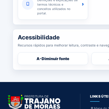
Definições e explicações de
›
termos técnicos e
conceitos utilizados no
portal.
Acessibilidade
Recursos rápidos para melhorar leitura, contraste e naveg
A-
Diminuir fonte
LINKS ÚTE
Mapa do S