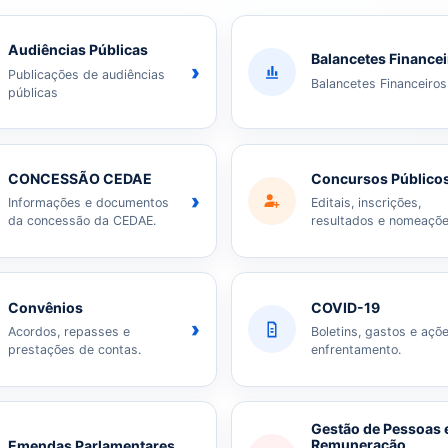
Audiências Públicas
Balancetes Finance
›
Publicações de audiências
Balancetes Financeiros
públicas
CONCESSÃO CEDAE
Concursos Público
›
Informações e documentos
Editais, inscrições,
da concessão da CEDAE.
resultados e nomeaçõe
Convênios
COVID-19
›
Acordos, repasses e
Boletins, gastos e açõ
prestações de contas.
enfrentamento.
Gestão de Pessoas 
Remuneração
Emendas Parlamentares