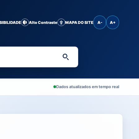
SIBILIDADE
Alto Contraste
MAPA DO SITE
A-
A+
Digite uma palavra-chave 
Dados atualizados em tempo real