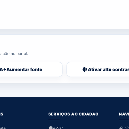
ação no portal.
A+
Aumentar fonte
Ativar alto contra
IS
SERVIÇOS AO CIDADÃO
NAV
ite
e-SIC
Iní