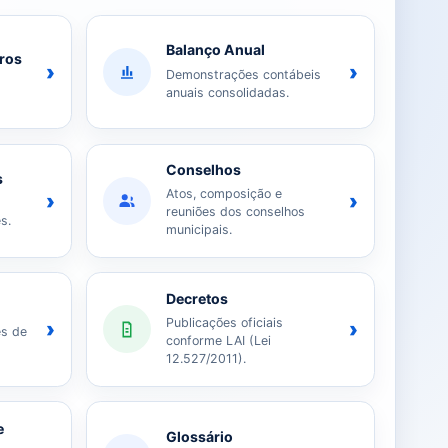
Balanço Anual
iros
›
›
Demonstrações contábeis
anuais consolidadas.
Conselhos
s
Atos, composição e
›
›
reuniões dos conselhos
s.
municipais.
Decretos
Publicações oficiais
›
›
es de
conforme LAI (Lei
12.527/2011).
e
Glossário