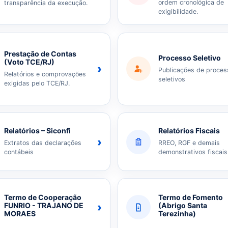
ordem cronológica de
transparência da execução.
exigibilidade.
Prestação de Contas
Processo Seletivo
(Voto TCE/RJ)
›
Publicações de proces
Relatórios e comprovações
seletivos
exigidas pelo TCE/RJ.
Relatórios – Siconfi
Relatórios Fiscais
›
Extratos das declarações
RREO, RGF e demais
contábeis
demonstrativos fiscais
Termo de Cooperação
Termo de Fomento
›
FUNRIO - TRAJANO DE
(Abrigo Santa
MORAES
Terezinha)