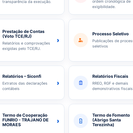
ordem cronológica de
transparência da execução.
exigibilidade.
Prestação de Contas
Processo Seletivo
(Voto TCE/RJ)
›
Publicações de proces
Relatórios e comprovações
seletivos
exigidas pelo TCE/RJ.
Relatórios – Siconfi
Relatórios Fiscais
›
Extratos das declarações
RREO, RGF e demais
contábeis
demonstrativos fiscais
Termo de Cooperação
Termo de Fomento
›
FUNRIO - TRAJANO DE
(Abrigo Santa
MORAES
Terezinha)