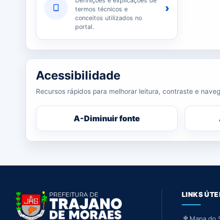
Definições e explicações de
›
termos técnicos e
conceitos utilizados no
portal.
Acessibilidade
Recursos rápidos para melhorar leitura, contraste e naveg
A-
Diminuir fonte
LINKS ÚTE
Mapa do S