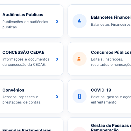
Audiências Públicas
Balancetes Finance
›
Publicações de audiências
Balancetes Financeiros
públicas
CONCESSÃO CEDAE
Concursos Público
›
Informações e documentos
Editais, inscrições,
da concessão da CEDAE.
resultados e nomeaçõe
Convênios
COVID-19
›
Acordos, repasses e
Boletins, gastos e açõ
prestações de contas.
enfrentamento.
Gestão de Pessoas 
Remuneração
Emendas Parlamentares