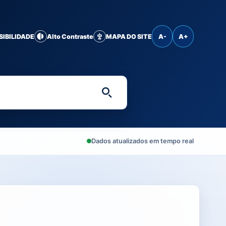
SIBILIDADE
Alto Contraste
MAPA DO SITE
A-
A+
Digite uma palavra-chave 
Dados atualizados em tempo real