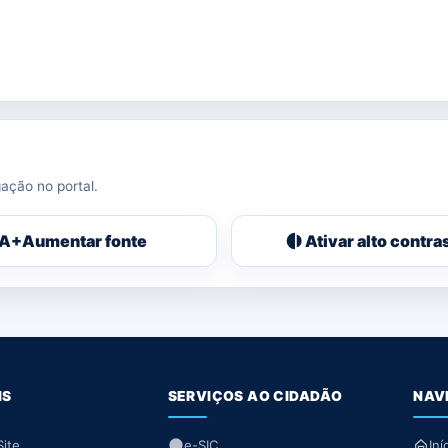
ação no portal.
A+
Aumentar fonte
Ativar alto contra
IS
SERVIÇOS AO CIDADÃO
NAV
ite
e-SIC
Iní