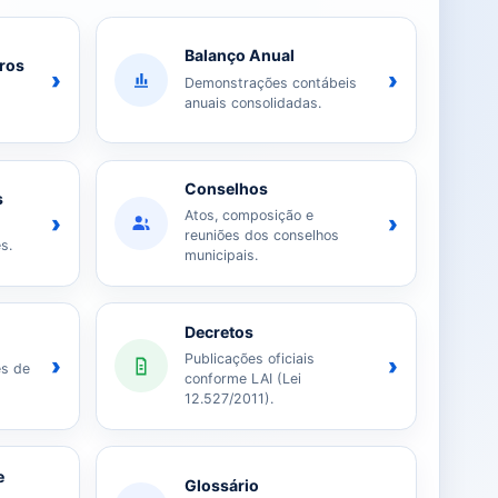
Balanço Anual
iros
›
›
Demonstrações contábeis
anuais consolidadas.
Conselhos
s
Atos, composição e
›
›
reuniões dos conselhos
s.
municipais.
Decretos
Publicações oficiais
›
›
es de
conforme LAI (Lei
12.527/2011).
e
Glossário