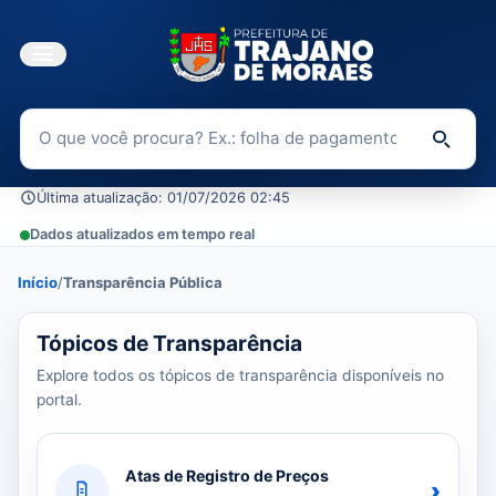
Buscar no Portal da Transparência
Di
Última atualização: 01/07/2026 02:45
Dados atualizados em tempo real
Início
/
Transparência Pública
39 tópicos carregados do banco de dados.
Tópicos de Transparência
Explore todos os tópicos de transparência disponíveis no
portal.
Atas de Registro de Preços
›