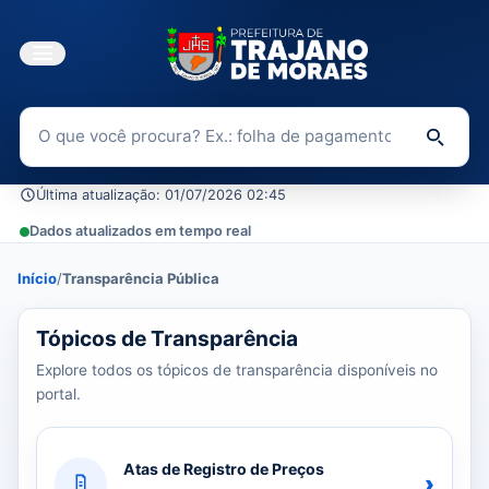
Buscar no Portal da Transparência
Di
Última atualização: 01/07/2026 02:45
Dados atualizados em tempo real
Início
/
Transparência Pública
39 tópicos carregados do banco de dados.
Tópicos de Transparência
Explore todos os tópicos de transparência disponíveis no
portal.
Atas de Registro de Preços
›