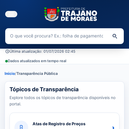
Buscar no Portal da Transparência
Di
Última atualização: 01/07/2026 02:45
Dados atualizados em tempo real
Início
/
Transparência Pública
39 tópicos carregados do banco de dados.
Tópicos de Transparência
Explore todos os tópicos de transparência disponíveis no
portal.
Atas de Registro de Preços
›