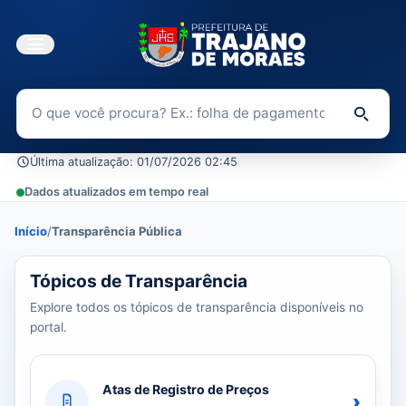
Buscar no Portal da Transparência
Di
Última atualização: 01/07/2026 02:45
Dados atualizados em tempo real
Início
/
Transparência Pública
39 tópicos carregados do banco de dados.
Tópicos de Transparência
Explore todos os tópicos de transparência disponíveis no
portal.
Atas de Registro de Preços
›