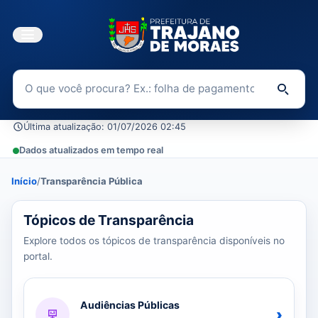
Buscar no Portal da Transparência
Di
Última atualização: 01/07/2026 02:45
Dados atualizados em tempo real
Início
/
Transparência Pública
37 tópicos carregados do banco de dados.
Tópicos de Transparência
Explore todos os tópicos de transparência disponíveis no
portal.
Audiências Públicas
›