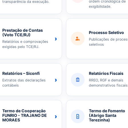
ordem cronológica de
transparência da execução.
exigibilidade.
Prestação de Contas
Processo Seletivo
(Voto TCE/RJ)
›
Publicações de proces
Relatórios e comprovações
seletivos
exigidas pelo TCE/RJ.
Relatórios – Siconfi
Relatórios Fiscais
›
Extratos das declarações
RREO, RGF e demais
contábeis
demonstrativos fiscais
Termo de Cooperação
Termo de Fomento
›
FUNRIO - TRAJANO DE
(Abrigo Santa
MORAES
Terezinha)