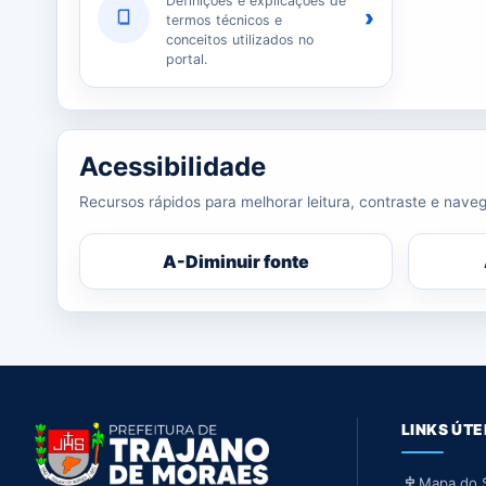
Definições e explicações de
›
termos técnicos e
conceitos utilizados no
portal.
Acessibilidade
Recursos rápidos para melhorar leitura, contraste e naveg
A-
Diminuir fonte
LINKS ÚTE
Mapa do S