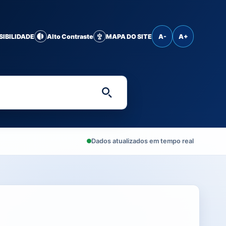
SIBILIDADE
Alto Contraste
MAPA DO SITE
A-
A+
Digite uma palavra-chave 
Dados atualizados em tempo real