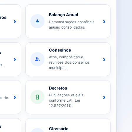
Balanço Anual
iros
›
›
Demonstrações contábeis
anuais consolidadas.
Conselhos
s
Atos, composição e
›
›
reuniões dos conselhos
s.
municipais.
Decretos
Publicações oficiais
›
›
es de
conforme LAI (Lei
12.527/2011).
e
Glossário