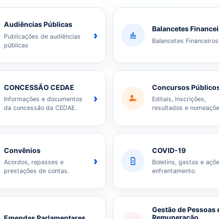
Audiências Públicas
Balancetes Finance
›
Publicações de audiências
Balancetes Financeiros
públicas
CONCESSÃO CEDAE
Concursos Público
›
Informações e documentos
Editais, inscrições,
da concessão da CEDAE.
resultados e nomeaçõe
Convênios
COVID-19
›
Acordos, repasses e
Boletins, gastos e açõ
prestações de contas.
enfrentamento.
Gestão de Pessoas 
Remuneração
Emendas Parlamentares