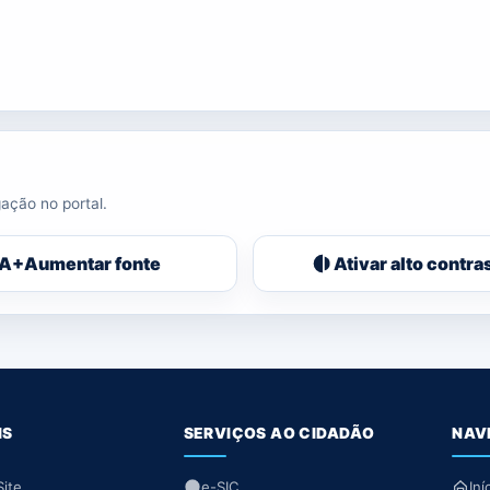
ação no portal.
A+
Aumentar fonte
Ativar alto contra
IS
SERVIÇOS AO CIDADÃO
NAV
ite
e-SIC
Iní