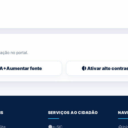
ação no portal.
A+
Aumentar fonte
Ativar alto contra
IS
SERVIÇOS AO CIDADÃO
NAV
ite
e-SIC
Iní