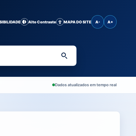
SIBILIDADE
Alto Contraste
MAPA DO SITE
A-
A+
Digite uma palavra-chave 
Dados atualizados em tempo real