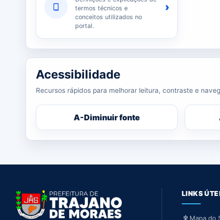
›
termos técnicos e
conceitos utilizados no
portal.
Acessibilidade
Recursos rápidos para melhorar leitura, contraste e naveg
A-
Diminuir fonte
LINKS ÚTE
Mapa do S