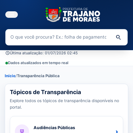
Buscar no Portal da Transparência
Di
Última atualização: 01/07/2026 02:45
Dados atualizados em tempo real
Início
/
Transparência Pública
37 tópicos carregados do banco de dados.
Tópicos de Transparência
Explore todos os tópicos de transparência disponíveis no
portal.
Audiências Públicas
›