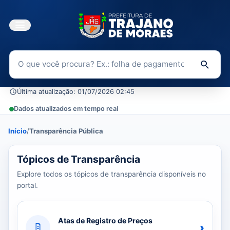
Buscar no Portal da Transparência
Di
Última atualização: 01/07/2026 02:45
Dados atualizados em tempo real
Início
/
Transparência Pública
39 tópicos carregados do banco de dados.
Tópicos de Transparência
Explore todos os tópicos de transparência disponíveis no
portal.
Atas de Registro de Preços
›