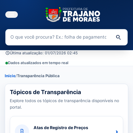
Buscar no Portal da Transparência
Di
Última atualização: 01/07/2026 02:45
Dados atualizados em tempo real
Início
/
Transparência Pública
39 tópicos carregados do banco de dados.
Tópicos de Transparência
Explore todos os tópicos de transparência disponíveis no
portal.
Atas de Registro de Preços
›