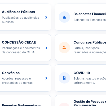
Audiências Públicas
Balancetes Finance
›
Publicações de audiências
Balancetes Financeiros
públicas
CONCESSÃO CEDAE
Concursos Público
›
Informações e documentos
Editais, inscrições,
da concessão da CEDAE.
resultados e nomeaçõe
Convênios
COVID-19
›
Acordos, repasses e
Boletins, gastos e açõ
prestações de contas.
enfrentamento.
Gestão de Pessoas 
Remuneração
Emendas Parlamentares