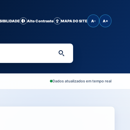
SIBILIDADE
Alto Contraste
MAPA DO SITE
A-
A+
Digite uma palavra-chave 
Dados atualizados em tempo real