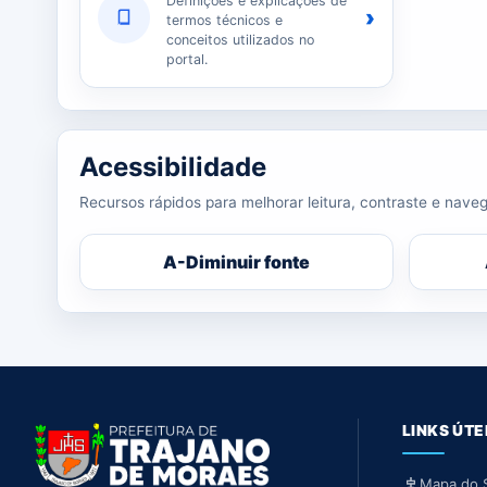
Definições e explicações de
›
termos técnicos e
conceitos utilizados no
portal.
Acessibilidade
Recursos rápidos para melhorar leitura, contraste e naveg
A-
Diminuir fonte
LINKS ÚTE
Mapa do S