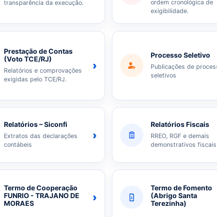
ordem cronológica de
transparência da execução.
exigibilidade.
Prestação de Contas
Processo Seletivo
(Voto TCE/RJ)
›
Publicações de proces
Relatórios e comprovações
seletivos
exigidas pelo TCE/RJ.
Relatórios – Siconfi
Relatórios Fiscais
›
Extratos das declarações
RREO, RGF e demais
contábeis
demonstrativos fiscais
Termo de Cooperação
Termo de Fomento
›
FUNRIO - TRAJANO DE
(Abrigo Santa
MORAES
Terezinha)