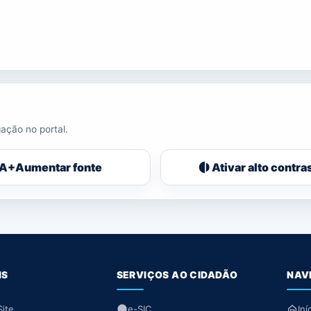
ação no portal.
A+
Aumentar fonte
Ativar alto contra
IS
SERVIÇOS AO CIDADÃO
NAV
ite
e-SIC
Iní