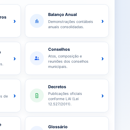
Balanço Anual
iros
›
›
Demonstrações contábeis
anuais consolidadas.
Conselhos
s
Atos, composição e
›
›
reuniões dos conselhos
s.
municipais.
Decretos
Publicações oficiais
›
›
es de
conforme LAI (Lei
12.527/2011).
e
Glossário