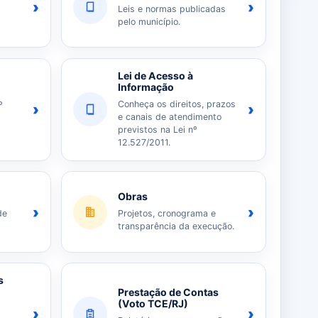
›
›
Leis e normas publicadas
pelo município.
Lei de Acesso à
Informação
Conheça os direitos, prazos
º
›
›
e canais de atendimento
previstos na Lei nº
12.527/2011.
Obras
›
›
de
Projetos, cronograma e
transparência da execução.
s
Prestação de Contas
(Voto TCE/RJ)
›
›