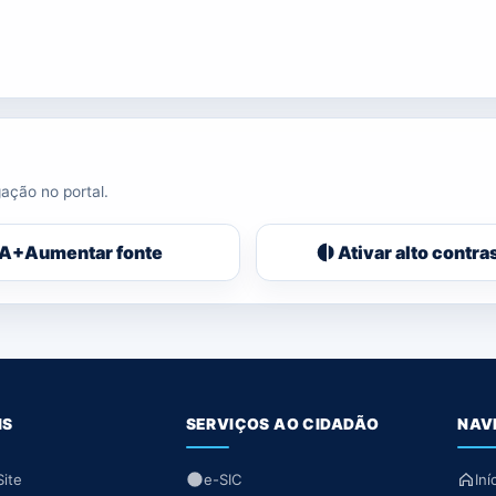
ação no portal.
A+
Aumentar fonte
Ativar alto contra
IS
SERVIÇOS AO CIDADÃO
NAV
ite
e-SIC
Iní