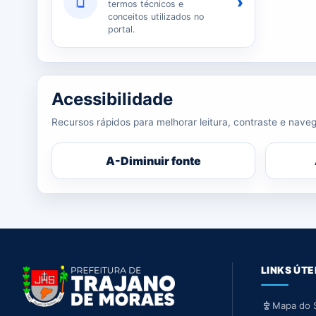
›
termos técnicos e
conceitos utilizados no
portal.
Acessibilidade
Recursos rápidos para melhorar leitura, contraste e naveg
A-
Diminuir fonte
LINKS ÚTE
Mapa do S