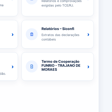
Relatórios e comprovações
 na
exigidas pelo TCE/RJ.
Relatórios – Siconfi
›
›
Extratos das declarações
contábeis
Termo de Cooperação
›
›
FUNRIO - TRAJANO DE
MORAES
dão.