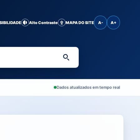
SIBILIDADE
Alto Contraste
MAPA DO SITE
A-
A+
Digite uma palavra-chave 
Dados atualizados em tempo real