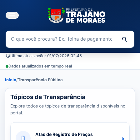
Buscar no Portal da Transparência
Di
Última atualização: 01/07/2026 02:45
Dados atualizados em tempo real
Início
/
Transparência Pública
39 tópicos carregados do banco de dados.
Tópicos de Transparência
Explore todos os tópicos de transparência disponíveis no
portal.
Atas de Registro de Preços
›