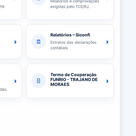
Relatórios e comprovações
 na
exigidas pelo TCE/RJ.
Relatórios – Siconfi
›
›
Extratos das declarações
contábeis
Termo de Cooperação
›
›
FUNRIO - TRAJANO DE
MORAES
dão.