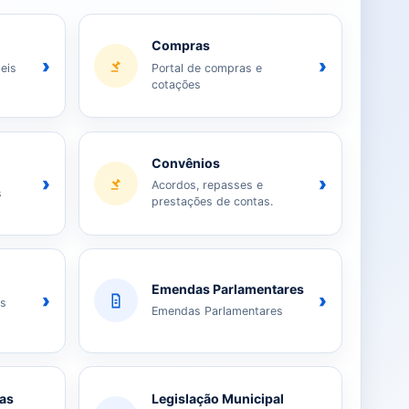
Compras
›
›
eis
Portal de compras e
cotações
Convênios
›
›
Acordos, repasses e
s
prestações de contas.
Emendas Parlamentares
›
›
as
Emendas Parlamentares
ias
Legislação Municipal