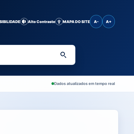
SIBILIDADE
Alto Contraste
MAPA DO SITE
A-
A+
Digite uma palavra-chave 
Dados atualizados em tempo real