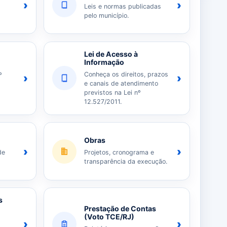
›
›
Leis e normas publicadas
pelo município.
Lei de Acesso à
Informação
Conheça os direitos, prazos
º
›
›
e canais de atendimento
previstos na Lei nº
12.527/2011.
Obras
›
›
de
Projetos, cronograma e
transparência da execução.
s
Prestação de Contas
(Voto TCE/RJ)
›
›