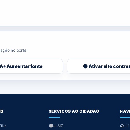
ação no portal.
A+
Aumentar fonte
Ativar alto contra
IS
SERVIÇOS AO CIDADÃO
NAV
ite
e-SIC
Iní