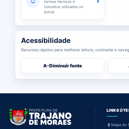
›
termos técnicos e
conceitos utilizados no
portal.
Acessibilidade
Recursos rápidos para melhorar leitura, contraste e naveg
A-
Diminuir fonte
LINKS ÚTE
Mapa do S