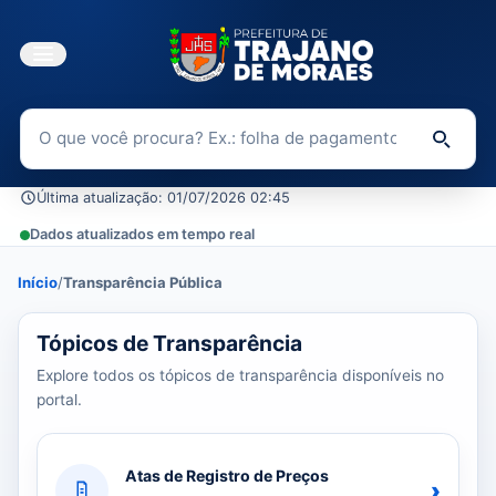
Buscar no Portal da Transparência
Di
Última atualização: 01/07/2026 02:45
Dados atualizados em tempo real
Início
/
Transparência Pública
39 tópicos carregados do banco de dados.
Tópicos de Transparência
Explore todos os tópicos de transparência disponíveis no
portal.
Atas de Registro de Preços
›