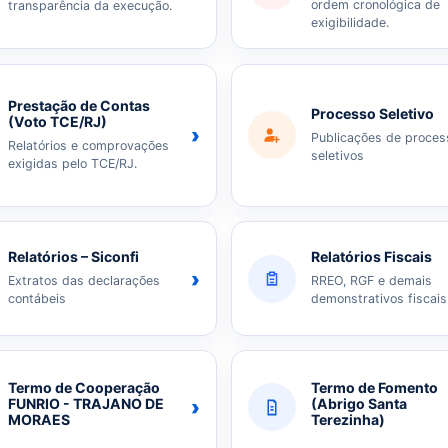
ordem cronológica de
transparência da execução.
exigibilidade.
Prestação de Contas
Processo Seletivo
(Voto TCE/RJ)
›
Publicações de proces
Relatórios e comprovações
seletivos
exigidas pelo TCE/RJ.
Relatórios – Siconfi
Relatórios Fiscais
›
Extratos das declarações
RREO, RGF e demais
contábeis
demonstrativos fiscais
Termo de Cooperação
Termo de Fomento
›
FUNRIO - TRAJANO DE
(Abrigo Santa
MORAES
Terezinha)