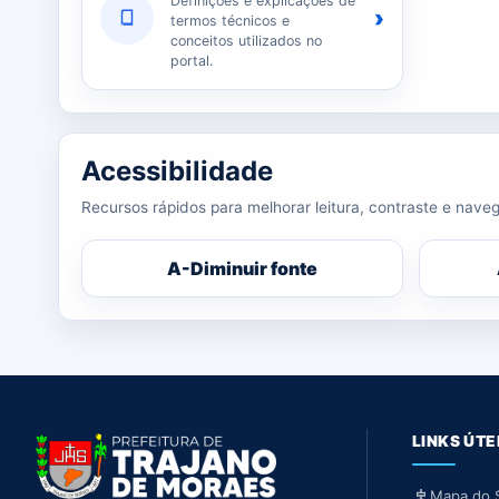
Definições e explicações de
›
termos técnicos e
conceitos utilizados no
portal.
Acessibilidade
Recursos rápidos para melhorar leitura, contraste e naveg
A-
Diminuir fonte
LINKS ÚTE
Mapa do S