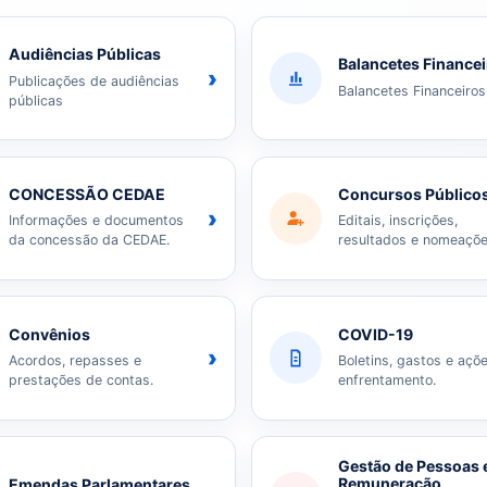
Audiências Públicas
Balancetes Finance
›
Publicações de audiências
Balancetes Financeiros
públicas
CONCESSÃO CEDAE
Concursos Público
›
Informações e documentos
Editais, inscrições,
da concessão da CEDAE.
resultados e nomeaçõe
Convênios
COVID-19
›
Acordos, repasses e
Boletins, gastos e açõ
prestações de contas.
enfrentamento.
Gestão de Pessoas 
Remuneração
Emendas Parlamentares