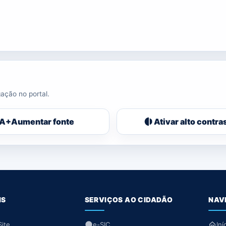
ação no portal.
A+
Aumentar fonte
Ativar alto contra
IS
SERVIÇOS AO CIDADÃO
NAV
ite
e-SIC
Iní