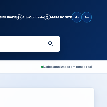
SIBILIDADE
Alto Contraste
MAPA DO SITE
A-
A+
Digite uma palavra-chave 
Dados atualizados em tempo real