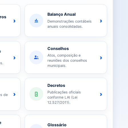
Balanço Anual
iros
›
›
Demonstrações contábeis
anuais consolidadas.
Conselhos
s
Atos, composição e
›
›
reuniões dos conselhos
s.
municipais.
Decretos
Publicações oficiais
›
›
es de
conforme LAI (Lei
12.527/2011).
e
Glossário