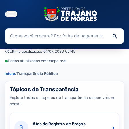
Buscar no Portal da Transparência
Di
Última atualização: 01/07/2026 02:45
Dados atualizados em tempo real
Início
/
Transparência Pública
39 tópicos carregados do banco de dados.
Tópicos de Transparência
Explore todos os tópicos de transparência disponíveis no
portal.
Atas de Registro de Preços
›