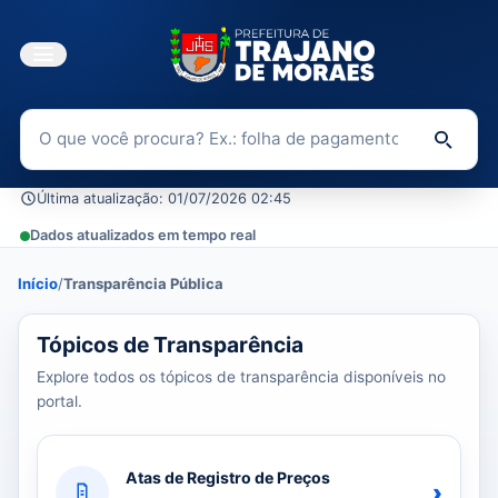
Buscar no Portal da Transparência
Di
Última atualização: 01/07/2026 02:45
Dados atualizados em tempo real
Início
/
Transparência Pública
39 tópicos carregados do banco de dados.
Tópicos de Transparência
Explore todos os tópicos de transparência disponíveis no
portal.
Atas de Registro de Preços
›