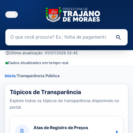
Buscar no Portal da Transparência
Di
Última atualização: 01/07/2026 02:45
Dados atualizados em tempo real
Início
/
Transparência Pública
39 tópicos carregados do banco de dados.
Tópicos de Transparência
Explore todos os tópicos de transparência disponíveis no
portal.
Atas de Registro de Preços
›