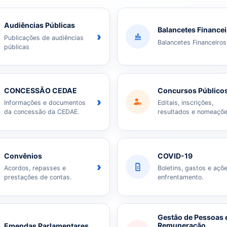
Audiências Públicas
Balancetes Finance
›
Publicações de audiências
Balancetes Financeiros
públicas
CONCESSÃO CEDAE
Concursos Público
›
Informações e documentos
Editais, inscrições,
da concessão da CEDAE.
resultados e nomeaçõe
Convênios
COVID-19
›
Acordos, repasses e
Boletins, gastos e açõ
prestações de contas.
enfrentamento.
Gestão de Pessoas 
Remuneração
Emendas Parlamentares