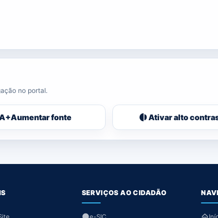
ação no portal.
A+
Aumentar fonte
Ativar alto contra
IS
SERVIÇOS AO CIDADÃO
NAV
ite
e-SIC
Iní