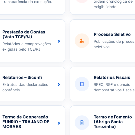
ordem cronológica de
transparência da execução.
exigibilidade.
Prestação de Contas
Processo Seletivo
(Voto TCE/RJ)
›
Publicações de proces
Relatórios e comprovações
seletivos
exigidas pelo TCE/RJ.
Relatórios – Siconfi
Relatórios Fiscais
›
Extratos das declarações
RREO, RGF e demais
contábeis
demonstrativos fiscais
Termo de Cooperação
Termo de Fomento
›
FUNRIO - TRAJANO DE
(Abrigo Santa
MORAES
Terezinha)