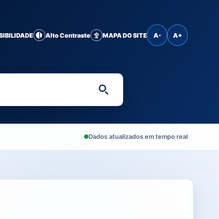
SIBILIDADE
Alto Contraste
MAPA DO SITE
A-
A+
Digite uma palavra-chave 
Dados atualizados em tempo real