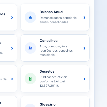
Balanço Anual
iros
›
›
Demonstrações contábeis
anuais consolidadas.
Conselhos
s
Atos, composição e
›
›
reuniões dos conselhos
s.
municipais.
Decretos
Publicações oficiais
›
›
es de
conforme LAI (Lei
12.527/2011).
e
Glossário