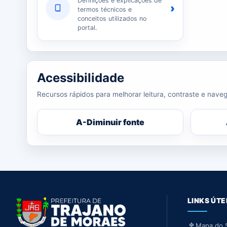
Definições e explicações de
›
termos técnicos e
conceitos utilizados no
portal.
Acessibilidade
Recursos rápidos para melhorar leitura, contraste e naveg
A-
Diminuir fonte
LINKS ÚTE
Mapa do S