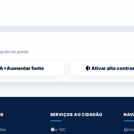
ação no portal.
A+
Aumentar fonte
Ativar alto contra
IS
SERVIÇOS AO CIDADÃO
NAV
ite
e-SIC
Iní