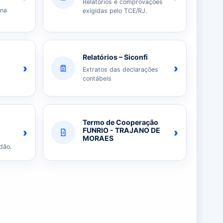
Relatórios e comprovações
 na
exigidas pelo TCE/RJ.
Relatórios – Siconfi
›
›
Extratos das declarações
contábeis
Termo de Cooperação
›
›
FUNRIO - TRAJANO DE
MORAES
dão.