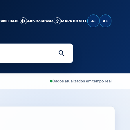
SIBILIDADE
Alto Contraste
MAPA DO SITE
A-
A+
Digite uma palavra-chave 
Dados atualizados em tempo real