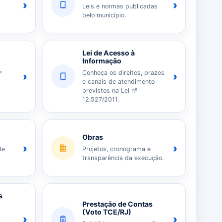
›
›
Leis e normas publicadas
pelo município.
Lei de Acesso à
Informação
Conheça os direitos, prazos
º
›
›
e canais de atendimento
previstos na Lei nº
12.527/2011.
Obras
›
›
de
Projetos, cronograma e
transparência da execução.
s
Prestação de Contas
(Voto TCE/RJ)
›
›