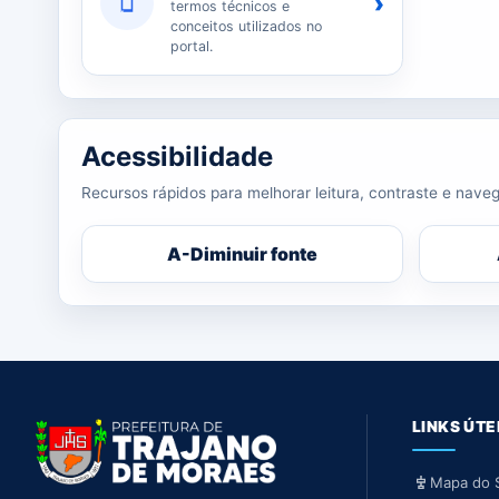
›
termos técnicos e
conceitos utilizados no
portal.
Acessibilidade
Recursos rápidos para melhorar leitura, contraste e naveg
A-
Diminuir fonte
LINKS ÚTE
Mapa do S