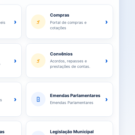
Compras
›
›
eis
Portal de compras e
cotações
Convênios
›
›
Acordos, repasses e
s
prestações de contas.
Emendas Parlamentares
›
›
as
Emendas Parlamentares
ias
Legislação Municipal