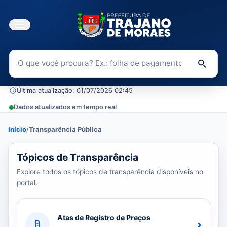
Buscar no Portal da Transparência
Di
Última atualização: 01/07/2026 02:45
Dados atualizados em tempo real
Início
/
Transparência Pública
39 tópicos carregados do banco de dados.
Tópicos de Transparência
Explore todos os tópicos de transparência disponíveis no
portal.
Atas de Registro de Preços
›