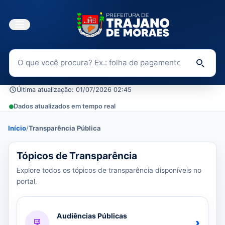
Buscar no Portal da Transparência
Di
Última atualização: 01/07/2026 02:45
Dados atualizados em tempo real
Início
/
Transparência Pública
37 tópicos carregados do banco de dados.
Tópicos de Transparência
Explore todos os tópicos de transparência disponíveis no
portal.
Audiências Públicas
›