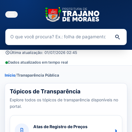
Buscar no Portal da Transparência
Di
Última atualização: 01/07/2026 02:45
Dados atualizados em tempo real
Início
/
Transparência Pública
39 tópicos carregados do banco de dados.
Tópicos de Transparência
Explore todos os tópicos de transparência disponíveis no
portal.
Atas de Registro de Preços
›