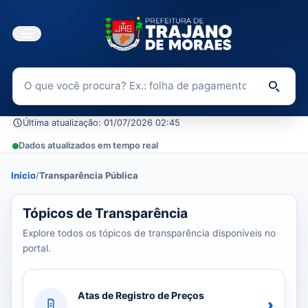
Buscar no Portal da Transparência
Di
Última atualização: 01/07/2026 02:45
Dados atualizados em tempo real
Início
/
Transparência Pública
39 tópicos carregados do banco de dados.
Tópicos de Transparência
Explore todos os tópicos de transparência disponíveis no
portal.
Atas de Registro de Preços
›