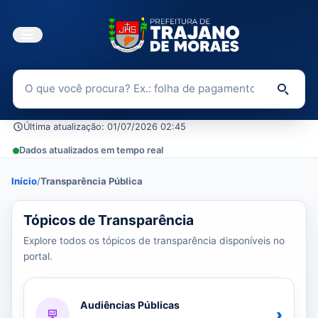
Buscar no Portal da Transparência
Di
Última atualização: 01/07/2026 02:45
Dados atualizados em tempo real
Início
/
Transparência Pública
37 tópicos carregados do banco de dados.
Tópicos de Transparência
Explore todos os tópicos de transparência disponíveis no
portal.
Audiências Públicas
›