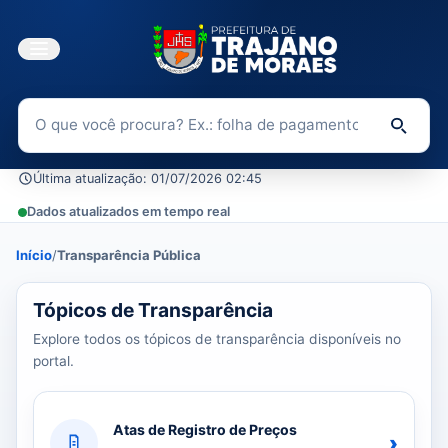
Buscar no Portal da Transparência
Di
Última atualização: 01/07/2026 02:45
Dados atualizados em tempo real
Início
/
Transparência Pública
39 tópicos carregados do banco de dados.
Tópicos de Transparência
Explore todos os tópicos de transparência disponíveis no
portal.
Atas de Registro de Preços
›