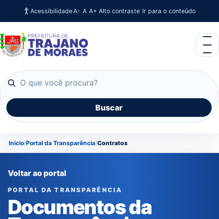
Acessibilidade
Ir para o conteúdo
A-
A
A+
Alto contraste
O que você procura?
Buscar
Início
Portal da Transparência
Contratos
Voltar ao portal
PORTAL DA TRANSPARÊNCIA
Documentos da