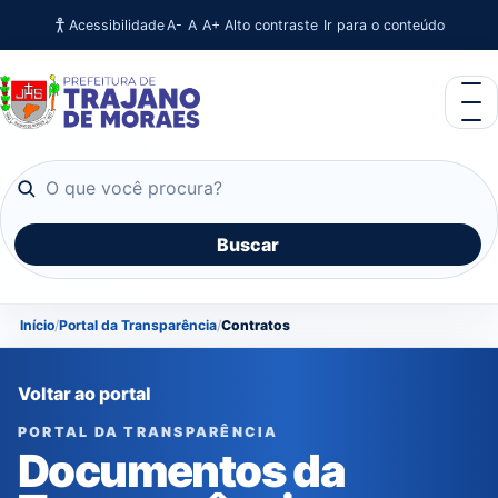
Acessibilidade
Ir para o conteúdo
A-
A
A+
Alto contraste
O que você procura?
Buscar
Início
Portal da Transparência
Contratos
Voltar ao portal
PORTAL DA TRANSPARÊNCIA
Documentos da