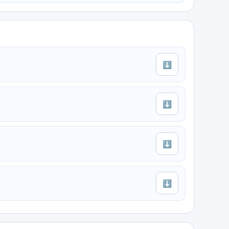
⬇
⬇
⬇
⬇