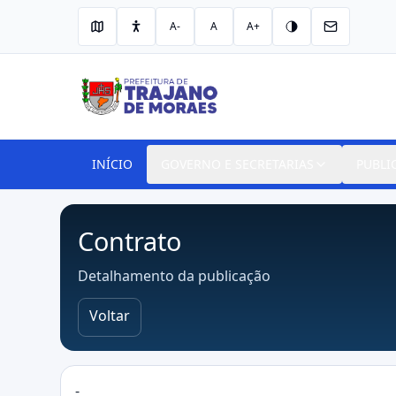
A-
A
A+
INÍCIO
GOVERNO E SECRETARIAS
PUBLI
Contrato
Detalhamento da publicação
Voltar
-